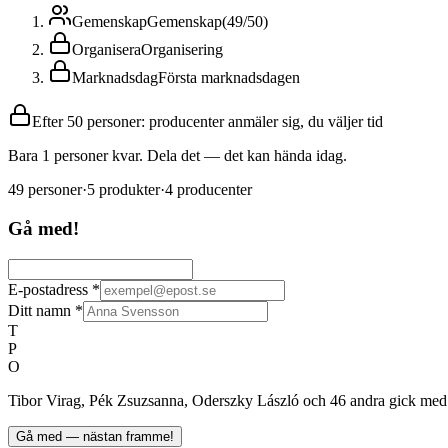
Gemenskap
Gemenskap
(
49
/
50
)
Organisera
Organisering
Marknadsdag
Första marknadsdagen
Efter 50 personer: producenter anmäler sig, du väljer tid
Bara 1 personer kvar. Dela det — det kan hända idag.
49
personer
·
5
produkter
·
4
producenter
Gå med!
E-postadress
*
Ditt namn
*
T
P
O
Tibor Virag, Pék Zsuzsanna, Oderszky László och 46 andra gick med
Gå med — nästan framme!