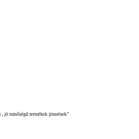
i , jó minőségű termékek jönnének
”