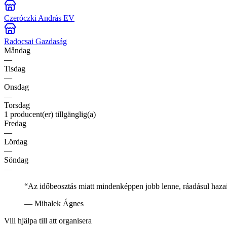
Czeróczki András EV
Radocsai Gazdaság
Måndag
—
Tisdag
—
Onsdag
—
Torsdag
1 producent(er) tillgänglig(a)
Fredag
—
Lördag
—
Söndag
—
“
Az időbeosztás miatt mindenképpen jobb lenne, ráadásul haza
—
Mihalek Ágnes
Vill hjälpa till att organisera