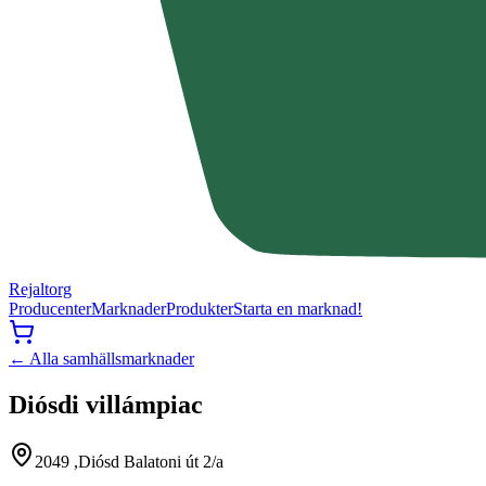
Rejaltorg
Producenter
Marknader
Produkter
Starta en marknad!
← Alla samhällsmarknader
Diósdi villámpiac
2049 ,Diósd Balatoni út 2/a