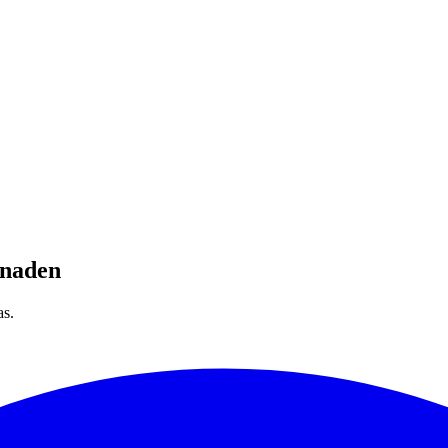
knaden
as.