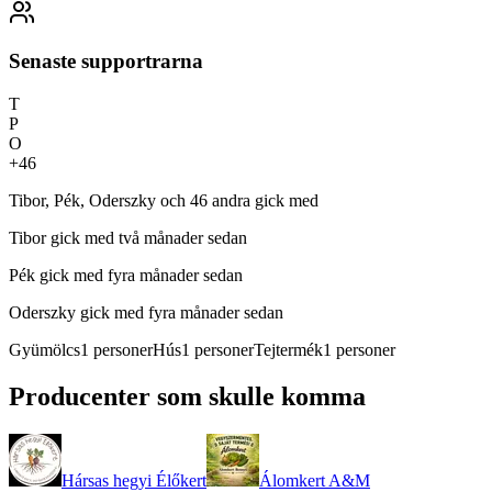
Senaste supportrarna
T
P
O
+
46
Tibor, Pék, Oderszky och 46 andra gick med
Tibor
gick med två månader sedan
Pék
gick med fyra månader sedan
Oderszky
gick med fyra månader sedan
Gyümölcs
1
personer
Hús
1
personer
Tejtermék
1
personer
Producenter som skulle komma
Hársas hegyi Élőkert
Álomkert A&M