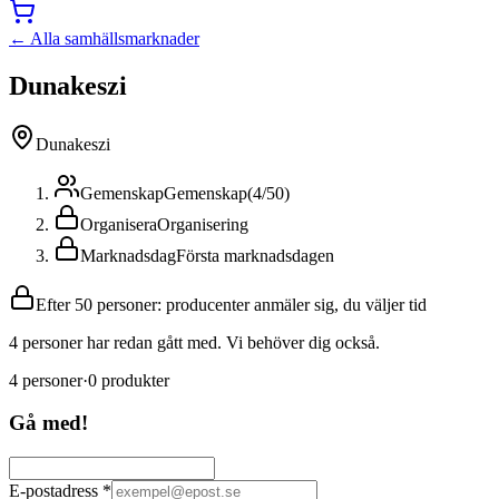
← Alla samhällsmarknader
Dunakeszi
Dunakeszi
Gemenskap
Gemenskap
(
4
/
50
)
Organisera
Organisering
Marknadsdag
Första marknadsdagen
Efter 50 personer: producenter anmäler sig, du väljer tid
4 personer har redan gått med. Vi behöver dig också.
4
personer
·
0
produkter
Gå med!
E-postadress
*