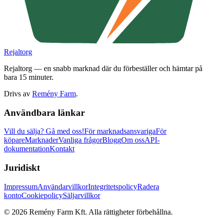
Rejaltorg
Rejaltorg — en snabb marknad där du förbeställer och hämtar på
bara 15 minuter.
Drivs av
Remény Farm
.
Användbara länkar
Vill du sälja?
Gå med oss!
För marknadsansvariga
För
köpare
Marknader
Vanliga frågor
Blogg
Om oss
API-
dokumentation
Kontakt
Juridiskt
Impressum
Användarvillkor
Integritetspolicy
Radera
konto
Cookiepolicy
Säljarvillkor
©
2026
Remény Farm Kft.
Alla rättigheter förbehållna.