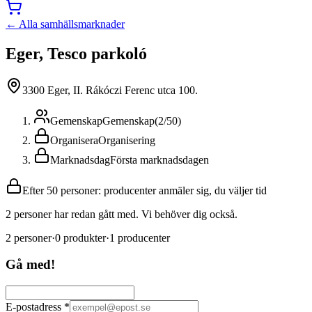
← Alla samhällsmarknader
Eger, Tesco parkoló
3300 Eger, II. Rákóczi Ferenc utca 100.
Gemenskap
Gemenskap
(
2
/
50
)
Organisera
Organisering
Marknadsdag
Första marknadsdagen
Efter 50 personer: producenter anmäler sig, du väljer tid
2 personer har redan gått med. Vi behöver dig också.
2
personer
·
0
produkter
·
1
producenter
Gå med!
E-postadress
*