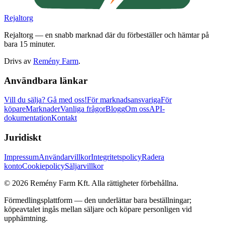
Rejaltorg
Rejaltorg — en snabb marknad där du förbeställer och hämtar på
bara 15 minuter.
Drivs av
Remény Farm
.
Användbara länkar
Vill du sälja?
Gå med oss!
För marknadsansvariga
För
köpare
Marknader
Vanliga frågor
Blogg
Om oss
API-
dokumentation
Kontakt
Juridiskt
Impressum
Användarvillkor
Integritetspolicy
Radera
konto
Cookiepolicy
Säljarvillkor
©
2026
Remény Farm Kft.
Alla rättigheter förbehållna.
Förmedlingsplattform — den underlättar bara beställningar;
köpeavtalet ingås mellan säljare och köpare personligen vid
upphämtning.