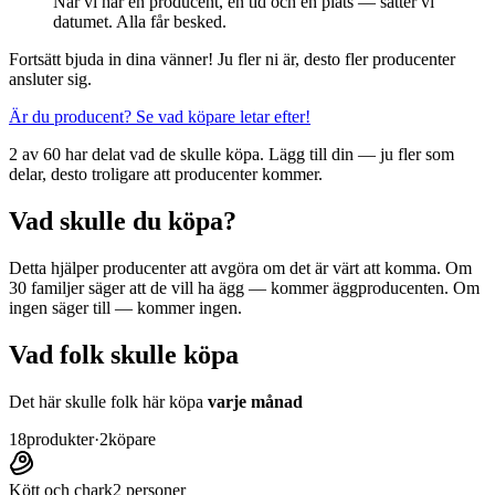
När vi har en producent, en tid och en plats — sätter vi
datumet. Alla får besked.
Fortsätt bjuda in dina vänner! Ju fler ni är, desto fler producenter
ansluter sig.
Är du producent? Se vad köpare letar efter!
2 av 60 har delat vad de skulle köpa. Lägg till din — ju fler som
delar, desto troligare att producenter kommer.
Vad skulle du köpa?
Detta hjälper producenter att avgöra om det är värt att komma. Om
30 familjer säger att de vill ha ägg — kommer äggproducenten. Om
ingen säger till — kommer ingen.
Vad folk skulle köpa
Det här skulle folk här köpa
varje månad
18
produkter
·
2
köpare
Kött och chark
2
personer