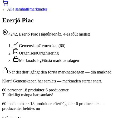
← Alla samhällsmarknader
Ezerjó Piac
4242, Ezerjó Piac Hajdúhadház, 4-es főút mellett
Gemenskap
Gemenskap
(
60
)
Organisera
Organisering
Marknadsdag
Första marknadsdagen
När det drar igång: den första marknadsdagen — din marknad
Klart! Gemenskapen har samlats — marknaden startar snart.
60
personer
·
18
produkter
·
6
producenter
Tillräckligt många har samlats!
60 medlemmar · 18 produkter efterfrågade · 6 producenter —
producenter behövs nu