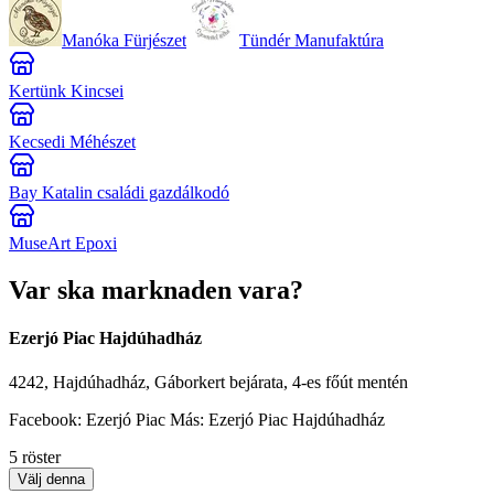
Manóka Fürjészet
Tündér Manufaktúra
Kertünk Kincsei
Kecsedi Méhészet
Bay Katalin családi gazdálkodó
MuseArt Epoxi
Var ska marknaden vara?
Ezerjó Piac Hajdúhadház
4242, Hajdúhadház, Gáborkert bejárata, 4-es főút mentén
Facebook: Ezerjó Piac Más: Ezerjó Piac Hajdúhadház
5 röster
Välj denna