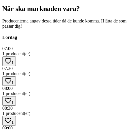
När ska marknaden vara?
Producenterna angav dessa tider då de kunde komma. Hjärta de som
passar dig!
Lördag
07:00
1 producent(er)
1
07:30
1 producent(er)
1
08:00
1 producent(er)
1
08:30
1 producent(er)
1
09:00