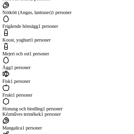
Nötkött (Angus, lantraser)
1
personer
Frigående hönsägg
1
personer
Koost, yoghurt
1
personer
Mejeri och ost
1
personer
Ägg
1
personer
Fisk
1
personer
Frukt
1
personer
Honung och biodling
1
personer
Kézműves termékek
1
personer
Mangalica
1
personer