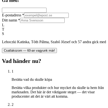
Gå med!
E-postadress
*
Ditt namn
*
L
T
S
Lehoczki Katinka, Tóth Pálma, Szabó József och 57 andra gick med
Csatlakozom — 60-an vagyunk már!
Vad händer nu?
1
Berätta vad du skulle köpa
Berätta vilka produkter och hur mycket du skulle ta hem från
marknaden. Det här är det viktigaste steget — det visar
producenter att det är värt att komma.
2