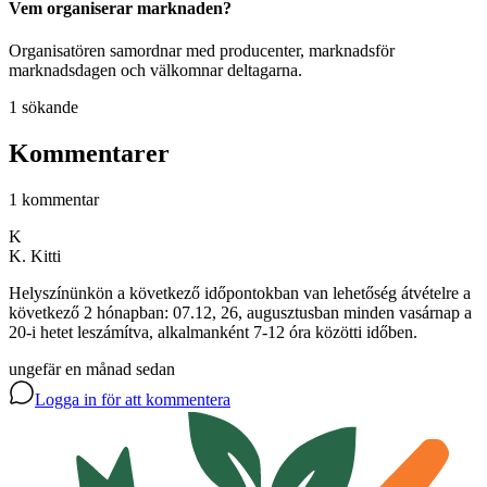
Vem organiserar marknaden?
Organisatören samordnar med producenter, marknadsför
marknadsdagen och välkomnar deltagarna.
1 sökande
Kommentarer
1 kommentar
K
K. Kitti
Helyszínünkön a következő időpontokban van lehetőség átvételre a
következő 2 hónapban: 07.12, 26, augusztusban minden vasárnap a
20-i hetet leszámítva, alkalmanként 7-12 óra közötti időben.
ungefär en månad sedan
Logga in för att kommentera