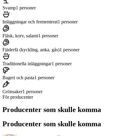
Svamp
1
personer
Inläggningar och fermenterat
1
personer
Fläsk, korv, salami
1
personer
Fjäderfä (kyckling, anka, gås)
1
personer
Traditionella inläggningar
1
personer
Bageri och pasta
1
personer
Grönsaker
1
personer
För producenter
Producenter som skulle komma
Producenter som skulle komma