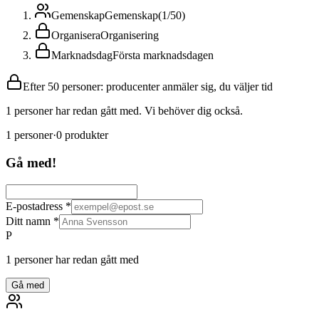
Gemenskap
Gemenskap
(
1
/
50
)
Organisera
Organisering
Marknadsdag
Första marknadsdagen
Efter 50 personer: producenter anmäler sig, du väljer tid
1 personer har redan gått med. Vi behöver dig också.
1
personer
·
0
produkter
Gå med!
E-postadress
*
Ditt namn
*
P
1 personer har redan gått med
Gå med