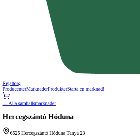
Rejaltorg
Producenter
Marknader
Produkter
Starta en marknad!
← Alla samhällsmarknader
Hercegszántó Hóduna
6525 Hercegszántó Hóduna Tanya 23