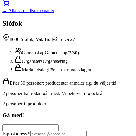
← Alla samhällsmarknader
Siófok
8600 Siófok, Vak Bottyán utca 27
Gemenskap
Gemenskap
(
2
/
50
)
Organisera
Organisering
Marknadsdag
Första marknadsdagen
Efter 50 personer: producenter anmäler sig, du väljer tid
2 personer har redan gått med. Vi behöver dig också.
2
personer
·
0
produkter
Gå med!
E-postadress
*