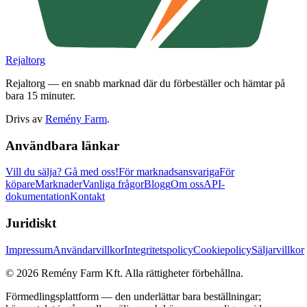
Rejaltorg
Rejaltorg — en snabb marknad där du förbeställer och hämtar på
bara 15 minuter.
Drivs av
Remény Farm
.
Användbara länkar
Vill du sälja?
Gå med oss!
För marknadsansvariga
För
köpare
Marknader
Vanliga frågor
Blogg
Om oss
API-
dokumentation
Kontakt
Juridiskt
Impressum
Användarvillkor
Integritetspolicy
Cookiepolicy
Säljarvillkor
©
2026
Remény Farm Kft.
Alla rättigheter förbehållna.
Förmedlingsplattform — den underlättar bara beställningar;