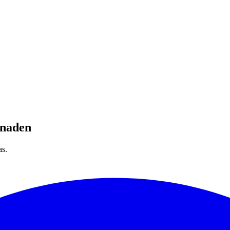
knaden
as.