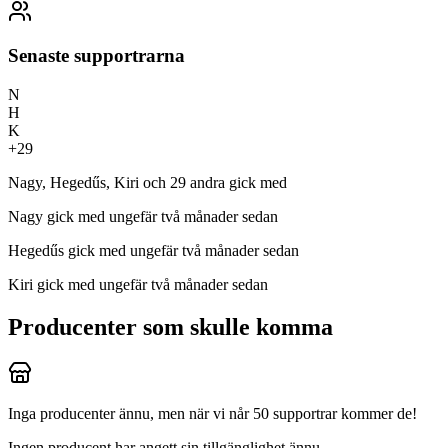
Senaste supportrarna
N
H
K
+
29
Nagy, Hegedűs, Kiri och 29 andra gick med
Nagy
gick med ungefär två månader sedan
Hegedűs
gick med ungefär två månader sedan
Kiri
gick med ungefär två månader sedan
Producenter som skulle komma
Inga producenter ännu, men när vi når 50 supportrar kommer de!
Ingen producent har angett sin tillgänglighet ännu.