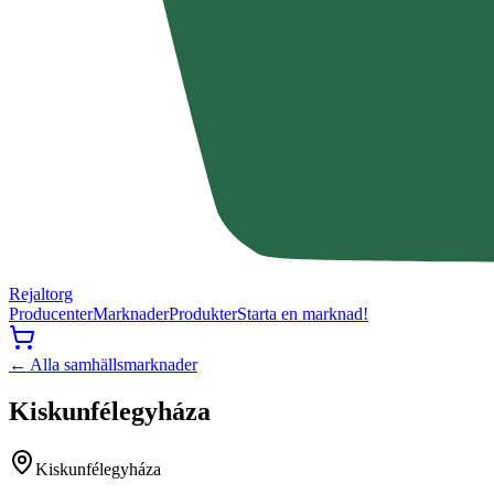
Rejaltorg
Producenter
Marknader
Produkter
Starta en marknad!
← Alla samhällsmarknader
Kiskunfélegyháza
Kiskunfélegyháza