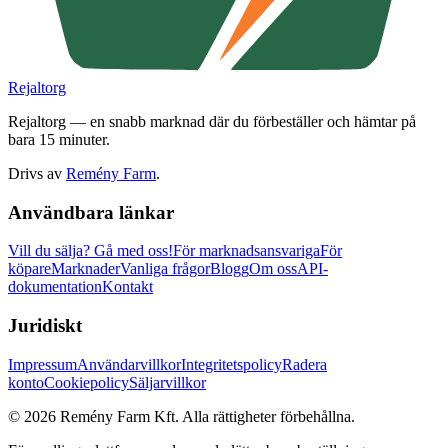
Rejaltorg
Rejaltorg — en snabb marknad där du förbeställer och hämtar på
bara 15 minuter.
Drivs av
Remény Farm
.
Användbara länkar
Vill du sälja?
Gå med oss!
För marknadsansvariga
För
köpare
Marknader
Vanliga frågor
Blogg
Om oss
API-
dokumentation
Kontakt
Juridiskt
Impressum
Användarvillkor
Integritetspolicy
Radera
konto
Cookiepolicy
Säljarvillkor
©
2026
Remény Farm Kft.
Alla rättigheter förbehållna.