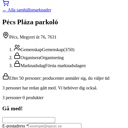
← Alla samhällsmarknader
Pécs Pláza parkoló
Pécs, Megyeri út 76, 7631
Gemenskap
Gemenskap
(
3
/
50
)
Organisera
Organisering
Marknadsdag
Första marknadsdagen
Efter 50 personer: producenter anmäler sig, du väljer tid
3 personer har redan gått med. Vi behöver dig också.
3
personer
·
0
produkter
Gå med!
E-postadress
*