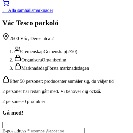
← Alla samhällsmarknader
Vác Tesco parkoló
2600 Vác, Deres utca 2
Gemenskap
Gemenskap
(
2
/
50
)
Organisera
Organisering
Marknadsdag
Första marknadsdagen
Efter 50 personer: producenter anmäler sig, du väljer tid
2 personer har redan gått med. Vi behöver dig också.
2
personer
·
0
produkter
Gå med!
E-postadress
*