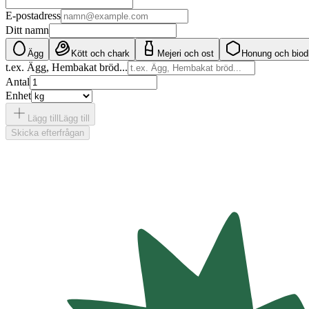
E-postadress
Ditt namn
Ägg
Kött och chark
Mejeri och ost
Honung och biod
t.ex. Ägg, Hembakat bröd...
Antal
Enhet
Lägg till
Lägg till
Skicka efterfrågan