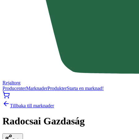
Rejaltorg
Producenter
Marknader
Produkter
Starta en marknad!
Tillbaka till marknader
Radocsai Gazdaság