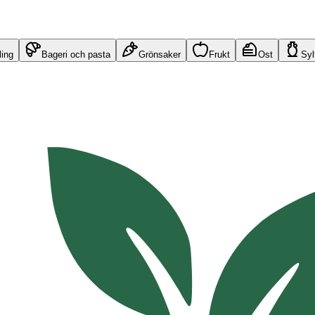
ling
Bageri och pasta
Grönsaker
Frukt
Ost
Syl