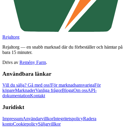
Rejaltorg
Rejaltorg — en snabb marknad där du förbeställer och hämtar på
bara 15 minuter.
Drivs av
Remény Farm
.
Användbara länkar
Vill du sälja?
Gå med oss!
För marknadsansvariga
För
köpare
Marknader
Vanliga frågor
Blogg
Om oss
API-
dokumentation
Kontakt
Juridiskt
Impressum
Användarvillkor
Integritetspolicy
Radera
konto
Cookiepolicy
Säljarvillkor