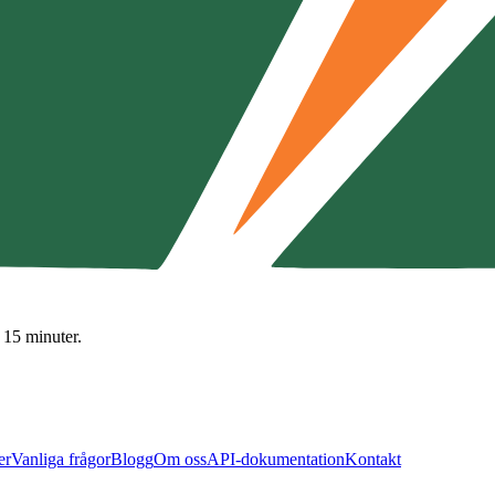
 15 minuter.
er
Vanliga frågor
Blogg
Om oss
API-dokumentation
Kontakt