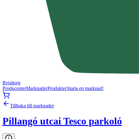
Rejaltorg
Producenter
Marknader
Produkter
Starta en marknad!
Tillbaka till marknader
Pillangó utcai Tesco parkoló