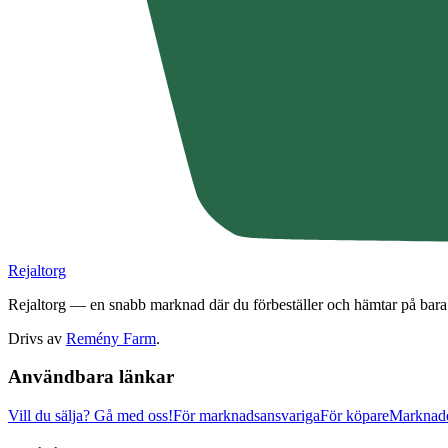
Rejaltorg
Rejaltorg — en snabb marknad där du förbeställer och hämtar på bara
Drivs av
Remény Farm
.
Användbara länkar
Vill du sälja?
Gå med oss!
För marknadsansvariga
För köpare
Marknad