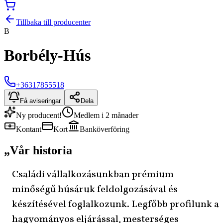
Tillbaka till producenter
B
Borbély-Hús
+36317855518
Få aviseringar
Dela
Ny producent!
Medlem i 2 månader
Kontant
Kort
Banköverföring
„
Vår historia
​Családi vállalkozásunkban prémium
minőségű húsáruk feldolgozásával és
készítésével foglalkozunk. Legfőbb profilunk a
hagyományos eljárással, mesterséges