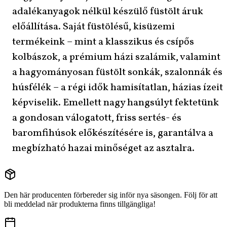
adalékanyagok nélkül készülő füstölt áruk
előállítása. Saját füstölésű, kisüzemi
termékeink – mint a klasszikus és csípős
kolbászok, a prémium házi szalámik, valamint
a hagyományosan füstölt sonkák, szalonnák és
húsfélék – a régi idők hamisítatlan, házias ízeit
képviselik. Emellett nagy hangsúlyt fektetünk
a gondosan válogatott, friss sertés- és
baromfihúsok előkészítésére is, garantálva a
megbízható hazai minőséget az asztalra.
Den här producenten förbereder sig inför nya säsongen. Följ för att
bli meddelad när produkterna finns tillgängliga!