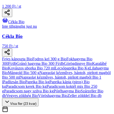
1 200 Ft / st
Cékla Bio
Inte tillgänglig just nu
Cékla Bio
750 Ft / st
Fejes káposzta Bio
Fodros kel 300 g Bio
Fokhagyma Bio
300Ft/db
Gránó hagyma Bio 300 Ft/db
Görögdinnye Bio
Karalábé
Bio
Kovászos uborka Bio 720 ml
Lecsópaprika Bio Kg
Lilahagyma
Bio
Mángold Bio 500 g
Napraolaj kézműves, hántolt, pirított magból
Bio 500 ml
Napraolaj kézműves, hántolt, pirított magból Bio 1
l
Padlizsán Bio
Paprika Bio kg
Paprika kápia (piros) Bio
kg
Paradicsom kerek Bio kg
Paradicsom koktél mix Bio 250
g
Paradicsom nagy szilva Bio kg
Póréhagyma Bio
Szárzeller Bio
db
Vegyes zöldség Bio
Vöröshagyma Bio
Zeller zölddel Bio db
Visa fler (23 kvar)