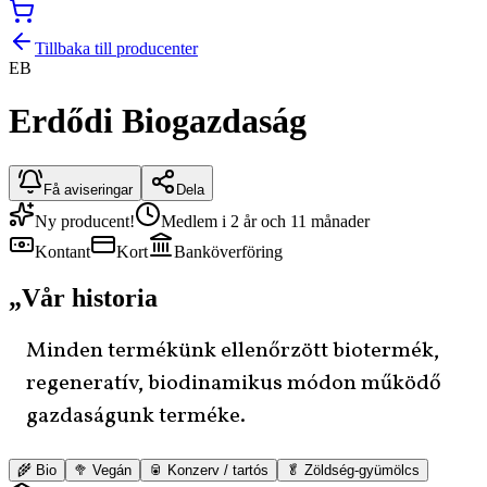
Tillbaka till producenter
EB
Erdődi Biogazdaság
Få aviseringar
Dela
Ny producent!
Medlem i 2 år och 11 månader
Kontant
Kort
Banköverföring
„
Vår historia
Minden termékünk ellenőrzött biotermék,
regeneratív, biodinamikus módon működő
gazdaságunk terméke.
🌾 Bio
🥦 Vegán
🥫 Konzerv / tartós
🥬 Zöldség-gyümölcs