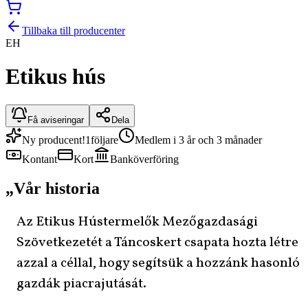
Tillbaka till producenter
EH
Etikus hús
Få aviseringar
Dela
Ny producent!
1
följare
Medlem i 3 år och 3 månader
Kontant
Kort
Banköverföring
„
Vår historia
Az Etikus Hústermelők Mezőgazdasági
Szövetkezetét a Táncoskert csapata hozta létre
azzal a céllal, hogy segítsük a hozzánk hasonló
gazdák piacrajutását.