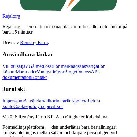
Rejaltorg
Rejaltorg — en snabb marknad där du förbeställer och hämtar på
bara 15 minuter.
Drivs av
Remény Farm
.
Användbara länkar
Vill du sälja?
Gå med oss!
För marknadsansvariga
För
köpare
Marknader
Vanliga frågor
Blogg
Om oss
API-
dokumentation
Kontakt
Juridiskt
Impressum
Användarvillkor
Integritetspolicy
Radera
konto
Cookiepolicy
Säljarvillkor
©
2026
Remény Farm Kft.
Alla rättigheter förbehållna.
Förmedlingsplattform — den underlättar bara beställningar;
köpeavtalet ingås mellan säljare och köpare personligen vid