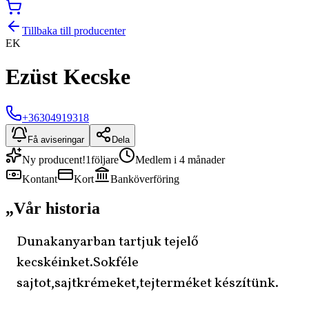
Tillbaka till producenter
EK
Ezüst Kecske
+36304919318
Få aviseringar
Dela
Ny producent!
1
följare
Medlem i 4 månader
Kontant
Kort
Banköverföring
„
Vår historia
Dunakanyarban tartjuk tejelő
kecskéinket.Sokféle
sajtot,sajtkrémeket,tejterméket készítünk.