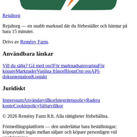
Rejaltorg
Rejaltorg — en snabb marknad där du förbeställer och hämtar på
bara 15 minuter.
Drivs av
Remény Farm
.
Användbara länkar
Vill du sälja?
Gå med oss!
För marknadsansvariga
För
köpare
Marknader
Vanliga frågor
Blogg
Om oss
API-
dokumentation
Kontakt
Juridiskt
Impressum
Användarvillkor
Integritetspolicy
Radera
konto
Cookiepolicy
Säljarvillkor
©
2026
Remény Farm Kft.
Alla rättigheter förbehållna.
Förmedlingsplattform — den underlättar bara beställningar;
köpeavtalet ingås mellan säljare och köpare personligen vid