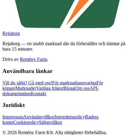
Rejaltorg
Rejaltorg — en snabb marknad där du förbeställer och hämtar på
bara 15 minuter.
Drivs av
Remény Farm
.
Användbara länkar
Vill du sälja?
Gå med oss!
För marknadsansvariga
För
köpare
Marknader
Vanliga frågor
Blogg
Om oss
API-
dokumentation
Kontakt
Juridiskt
Impressum
Användarvillkor
Integritetspolicy
Radera
konto
Cookiepolicy
Säljarvillkor
©
2026
Remény Farm Kft.
Alla rättigheter förbehållna.