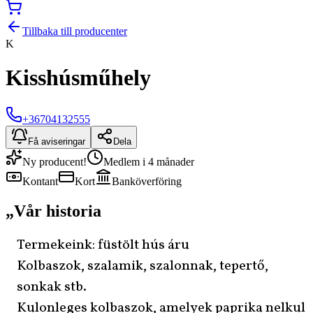
Tillbaka till producenter
K
Kisshúsműhely
+36704132555
Få aviseringar
Dela
Ny producent!
Medlem i 4 månader
Kontant
Kort
Banköverföring
„
Vår historia
Termekeink: füstölt hús áru
Kolbaszok, szalamik, szalonnak, tepertő,
sonkak stb.
Kulonleges kolbaszok, amelyek paprika nelkul