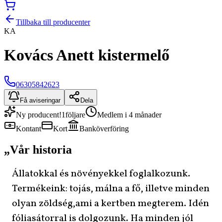
Tillbaka till producenter
KA
Kovács Anett kistermelő
06305842623
Få aviseringar
Dela
Ny producent!
1
följare
Medlem i 4 månader
Kontant
Kort
Banköverföring
„
Vår historia
Állatokkal és növényekkel foglalkozunk.
Termékeink: tojás, málna a fő, illetve minden
olyan zöldség,ami a kertben megterem. Idén
fóliasátorral is dolgozunk. Ha minden jól