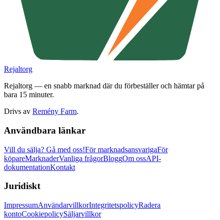
Rejaltorg
Rejaltorg — en snabb marknad där du förbeställer och hämtar på
bara 15 minuter.
Drivs av
Remény Farm
.
Användbara länkar
Vill du sälja?
Gå med oss!
För marknadsansvariga
För
köpare
Marknader
Vanliga frågor
Blogg
Om oss
API-
dokumentation
Kontakt
Juridiskt
Impressum
Användarvillkor
Integritetspolicy
Radera
konto
Cookiepolicy
Säljarvillkor