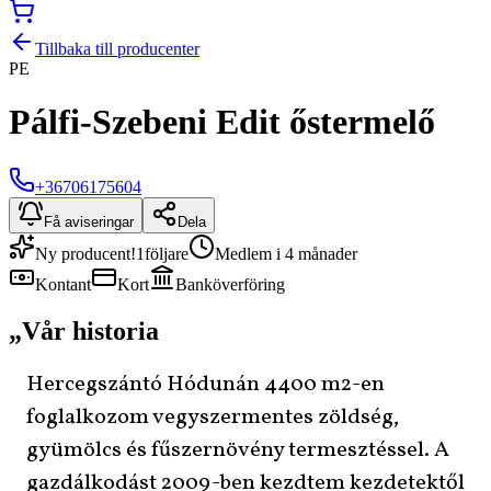
Tillbaka till producenter
PE
Pálfi-Szebeni Edit őstermelő
+36706175604
Få aviseringar
Dela
Ny producent!
1
följare
Medlem i 4 månader
Kontant
Kort
Banköverföring
„
Vår historia
Hercegszántó Hódunán 4400 m2-en
foglalkozom vegyszermentes zöldség,
gyümölcs és fűszernövény termesztéssel. A
gazdálkodást 2009-ben kezdtem kezdetektől