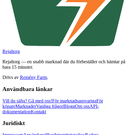
Rejaltorg
Rejaltorg — en snabb marknad där du förbeställer och hämtar på
bara 15 minuter.
Drivs av
Remény Farm
.
Användbara länkar
Vill du sälja?
Gå med oss!
För marknadsansvariga
För
köpare
Marknader
Vanliga frågor
Blogg
Om oss
API-
dokumentation
Kontakt
Juridiskt
Impressum
Användarvillkor
Integritetspolicy
Radera