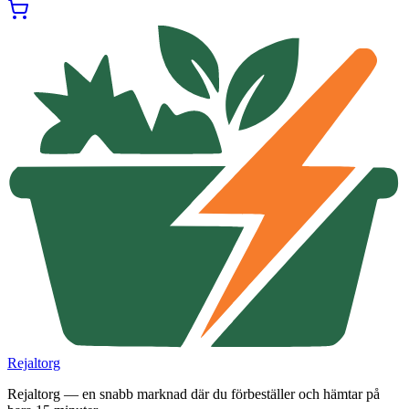
Rejaltorg
Rejaltorg — en snabb marknad där du förbeställer och hämtar på