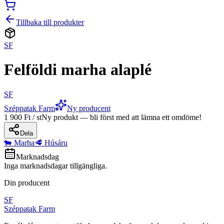
Tillbaka till produkter
SF
Felföldi marha alaplé
SF
Széppatak Farm
Ny producent
1 900 Ft / st
Ny produkt — bli först med att lämna ett omdöme!
Dela
🐄 Marha
🥩 Húsáru
Marknadsdag
Inga marknadsdagar tillgängliga.
Din producent
SF
Széppatak Farm