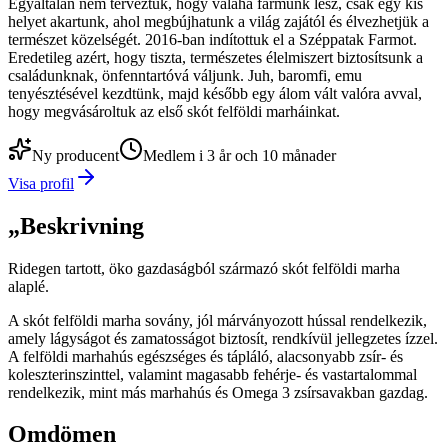
Egyáltalán nem terveztük, hogy valaha farmunk lesz, csak egy kis
helyet akartunk, ahol megbújhatunk a világ zajától és élvezhetjük a
természet közelségét. 2016-ban indítottuk el a Széppatak Farmot.
Eredetileg azért, hogy tiszta, természetes élelmiszert biztosítsunk a
családunknak, önfenntartóvá váljunk. Juh, baromfi, emu
tenyésztésével kezdtünk, majd később egy álom vált valóra avval,
hogy megvásároltuk az első skót felföldi marháinkat.
Ny producent
Medlem i 3 år och 10 månader
Visa profil
„
Beskrivning
Ridegen tartott, öko gazdaságból származó skót felföldi marha
alaplé.
A skót felföldi marha sovány, jól márványozott hússal rendelkezik,
amely lágyságot és zamatosságot biztosít, rendkívül jellegzetes ízzel.
A felföldi marhahús egészséges és tápláló, alacsonyabb zsír- és
koleszterinszinttel, valamint magasabb fehérje- és vastartalommal
rendelkezik, mint más marhahús és Omega 3 zsírsavakban gazdag.
Omdömen