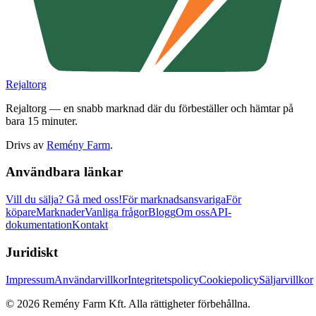
Rejaltorg
Rejaltorg — en snabb marknad där du förbeställer och hämtar på
bara 15 minuter.
Drivs av
Remény Farm
.
Användbara länkar
Vill du sälja?
Gå med oss!
För marknadsansvariga
För
köpare
Marknader
Vanliga frågor
Blogg
Om oss
API-
dokumentation
Kontakt
Juridiskt
Impressum
Användarvillkor
Integritetspolicy
Cookiepolicy
Säljarvillkor
©
2026
Remény Farm Kft.
Alla rättigheter förbehållna.