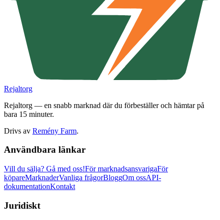
Rejaltorg
Rejaltorg — en snabb marknad där du förbeställer och hämtar på
bara 15 minuter.
Drivs av
Remény Farm
.
Användbara länkar
Vill du sälja?
Gå med oss!
För marknadsansvariga
För
köpare
Marknader
Vanliga frågor
Blogg
Om oss
API-
dokumentation
Kontakt
Juridiskt