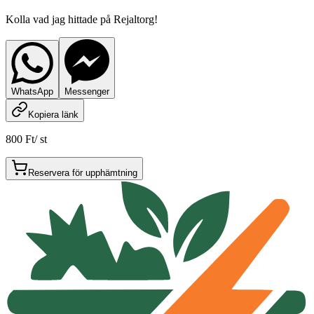
Kolla vad jag hittade på Rejaltorg!
WhatsApp
Messenger
Kopiera länk
800 Ft
/
st
Reservera för upphämtning