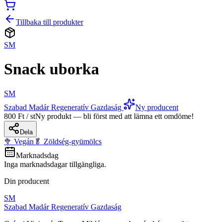
Tillbaka till produkter
SM
Snack uborka
SM
Szabad Madár Regeneratív Gazdaság
Ny producent
800 Ft / st
Ny produkt — bli först med att lämna ett omdöme!
Dela
🥦 Vegán
🥬 Zöldség-gyümölcs
Marknadsdag
Inga marknadsdagar tillgängliga.
Din producent
SM
Szabad Madár Regeneratív Gazdaság