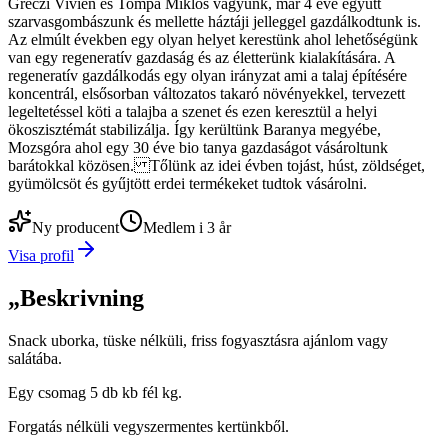
Gréczi Vivien és Tompa Miklós vagyunk, már 4 éve együtt
szarvasgombászunk és mellette háztáji jelleggel gazdálkodtunk is.
Az elmúlt években egy olyan helyet kerestünk ahol lehetőségünk
van egy regeneratív gazdaság és az életterünk kialakítására. A
regeneratív gazdálkodás egy olyan irányzat ami a talaj építésére
koncentrál, elsősorban változatos takaró növényekkel, tervezett
legeltetéssel köti a talajba a szenet és ezen keresztül a helyi
ökoszisztémát stabilizálja. Így kerültünk Baranya megyébe,
Mozsgóra ahol egy 30 éve bio tanya gazdaságot vásároltunk
barátokkal közösen. Tőlünk az idei évben tojást, húst, zöldséget,
gyümölcsöt és gyűjtött erdei termékeket tudtok vásárolni.
Ny producent
Medlem i 3 år
Visa profil
„
Beskrivning
Snack uborka, tüske nélküli, friss fogyasztásra ajánlom vagy
salátába.
Egy csomag 5 db kb fél kg.
Forgatás nélküli vegyszermentes kertünkből.