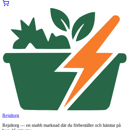
Rejaltorg
Rejaltorg — en snabb marknad där du förbeställer och hämtar på