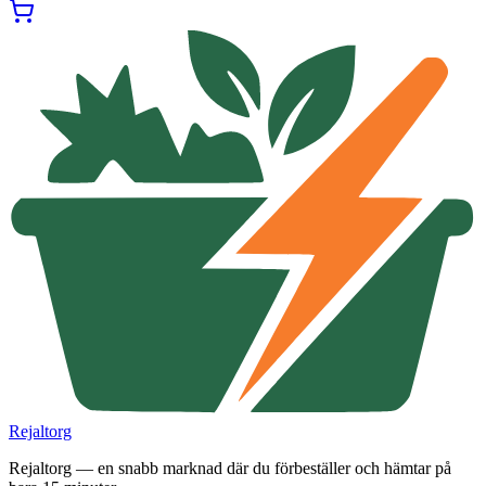
Rejaltorg
Rejaltorg — en snabb marknad där du förbeställer och hämtar på